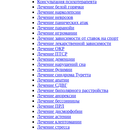
Консультация психотерапевта
Лечение белой горячки
Лечение нарколепсии
Лечение неврозов
Лечение панических атак
Лечение паранойи
Лечение игромании
Лечение зависимости от ставок на спорт
Лечение лекарственной зависимости
Лечение ОКР
Лечение ПТСР
Лечение деменции
Лечение нарушений сна
Лечение булимии
Лечение синдрома Туретта
Лечение апатии
Лечение СДВГ
Лечение биполярного расстройства
Лечение анорексии
Лечение бессонницы
Лечение ПРЛ
Лечение дисморфобии
Лечение астении
Лечение клептомании
Лечение стресса