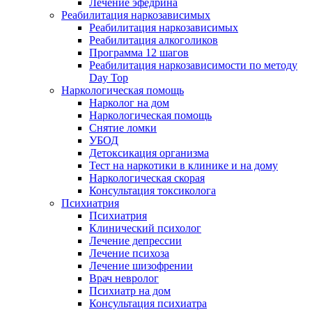
Лечение эфедрина
Реабилитация наркозависимых
Реабилитация наркозависимых
Реабилитация алкоголиков
Программа 12 шагов
Реабилитация наркозависимости по методу
Day Top
Наркологическая помощь
Нарколог на дом
Наркологическая помощь
Снятие ломки
УБОД
Детоксикация организма
Тест на наркотики в клинике и на дому
Наркологическая скорая
Консультация токсиколога
Психиатрия
Психиатрия
Клинический психолог
Лечение депрессии
Лечение психоза
Лечение шизофрении
Врач невролог
Психиатр на дом
Консультация психиатра