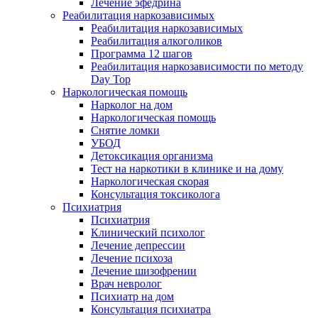
Лечение эфедрина
Реабилитация наркозависимых
Реабилитация наркозависимых
Реабилитация алкоголиков
Программа 12 шагов
Реабилитация наркозависимости по методу
Day Top
Наркологическая помощь
Нарколог на дом
Наркологическая помощь
Снятие ломки
УБОД
Детоксикация организма
Тест на наркотики в клинике и на дому
Наркологическая скорая
Консультация токсиколога
Психиатрия
Психиатрия
Клинический психолог
Лечение депрессии
Лечение психоза
Лечение шизофрении
Врач невролог
Психиатр на дом
Консультация психиатра