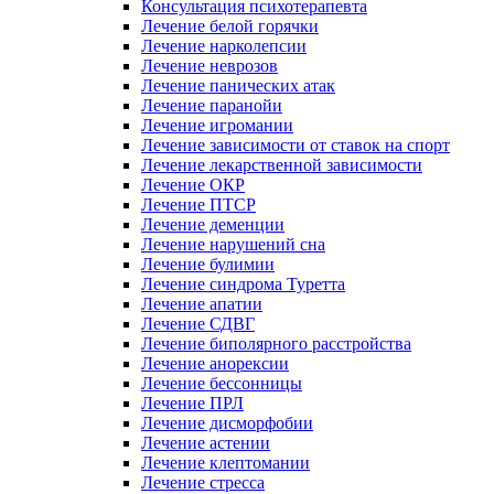
Консультация психотерапевта
Лечение белой горячки
Лечение нарколепсии
Лечение неврозов
Лечение панических атак
Лечение паранойи
Лечение игромании
Лечение зависимости от ставок на спорт
Лечение лекарственной зависимости
Лечение ОКР
Лечение ПТСР
Лечение деменции
Лечение нарушений сна
Лечение булимии
Лечение синдрома Туретта
Лечение апатии
Лечение СДВГ
Лечение биполярного расстройства
Лечение анорексии
Лечение бессонницы
Лечение ПРЛ
Лечение дисморфобии
Лечение астении
Лечение клептомании
Лечение стресса