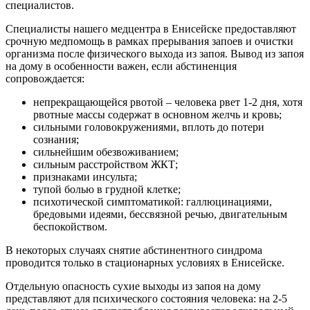
специалистов.
Специалисты нашего медцентра в Енисейске предоставляют
срочную медпомощь в рамках прерывания запоев и очистки
организма после физического выхода из запоя. Вывод из запоя
на дому в особенности важен, если абстиненция
сопровождается:
непрекращающейся рвотой – человека рвет 1-2 дня, хотя
рвотные массы содержат в основном желчь и кровь;
сильными головокружениями, вплоть до потери
сознания;
сильнейшим обезвоживанием;
сильным расстройством ЖКТ;
признаками инсульта;
тупой болью в грудной клетке;
психотической симптоматикой: галлюцинациями,
бредовыми идеями, бессвязной речью, двигательным
беспокойством.
В некоторых случаях снятие абстинентного синдрома
проводится только в стационарных условиях в Енисейске.
Отдельную опасность сухие выходы из запоя на дому
представляют для психического состояния человека: на 2-5