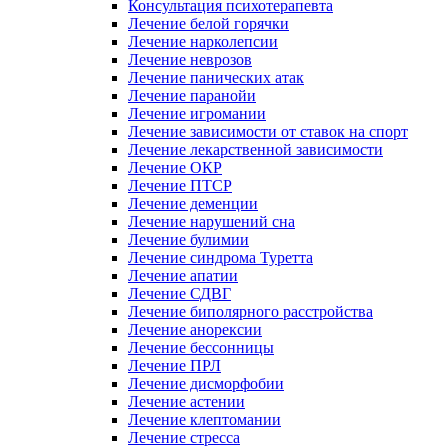
Консультация психотерапевта
Лечение белой горячки
Лечение нарколепсии
Лечение неврозов
Лечение панических атак
Лечение паранойи
Лечение игромании
Лечение зависимости от ставок на спорт
Лечение лекарственной зависимости
Лечение ОКР
Лечение ПТСР
Лечение деменции
Лечение нарушений сна
Лечение булимии
Лечение синдрома Туретта
Лечение апатии
Лечение СДВГ
Лечение биполярного расстройства
Лечение анорексии
Лечение бессонницы
Лечение ПРЛ
Лечение дисморфобии
Лечение астении
Лечение клептомании
Лечение стресса