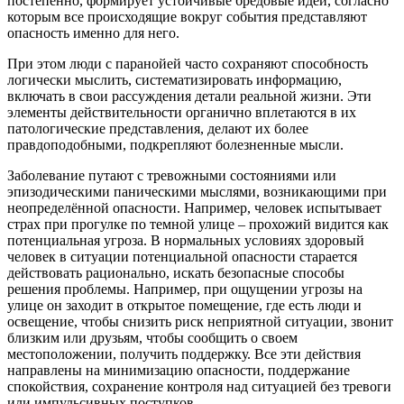
постепенно, формирует устойчивые бредовые идеи, согласно
которым все происходящие вокруг события представляют
опасность именно для него.
При этом люди с паранойей часто сохраняют способность
логически мыслить, систематизировать информацию,
включать в свои рассуждения детали реальной жизни. Эти
элементы действительности органично вплетаются в их
патологические представления, делают их более
правдоподобными, подкрепляют болезненные мысли.
Заболевание путают с тревожными состояниями или
эпизодическими паническими мыслями, возникающими при
неопределённой опасности. Например, человек испытывает
страх при прогулке по темной улице – прохожий видится как
потенциальная угроза. В нормальных условиях здоровый
человек в ситуации потенциальной опасности старается
действовать рационально, искать безопасные способы
решения проблемы. Например, при ощущении угрозы на
улице он заходит в открытое помещение, где есть люди и
освещение, чтобы снизить риск неприятной ситуации, звонит
близким или друзьям, чтобы сообщить о своем
местоположении, получить поддержку. Все эти действия
направлены на минимизацию опасности, поддержание
спокойствия, сохранение контроля над ситуацией без тревоги
или импульсивных поступков.