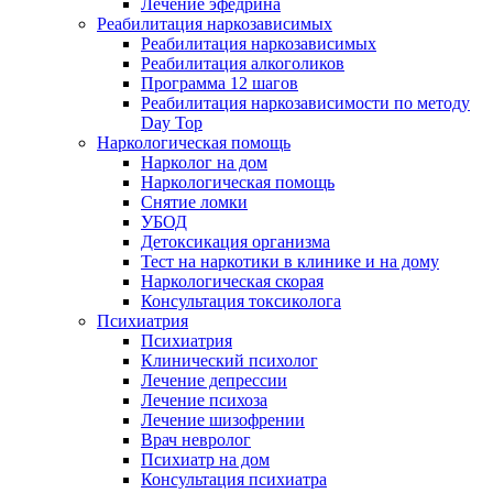
Лечение эфедрина
Реабилитация наркозависимых
Реабилитация наркозависимых
Реабилитация алкоголиков
Программа 12 шагов
Реабилитация наркозависимости по методу
Day Top
Наркологическая помощь
Нарколог на дом
Наркологическая помощь
Снятие ломки
УБОД
Детоксикация организма
Тест на наркотики в клинике и на дому
Наркологическая скорая
Консультация токсиколога
Психиатрия
Психиатрия
Клинический психолог
Лечение депрессии
Лечение психоза
Лечение шизофрении
Врач невролог
Психиатр на дом
Консультация психиатра