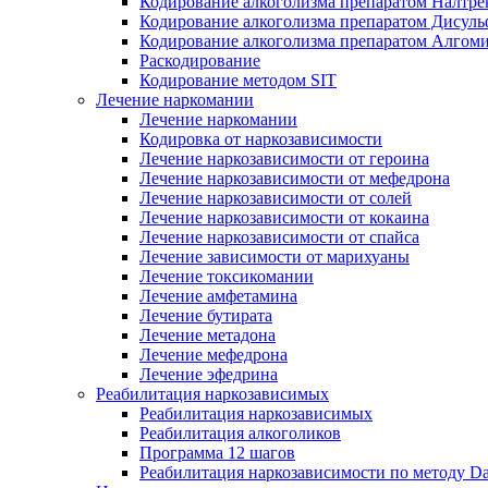
Кодирование алкоголизма препаратом Налтре
Кодирование алкоголизма препаратом Дисул
Кодирование алкоголизма препаратом Алгом
Раскодирование
Кодирование методом SIT
Лечение наркомании
Лечение наркомании
Кодировка от наркозависимости
Лечение наркозависимости от героина
Лечение наркозависимости от мефедрона
Лечение наркозависимости от солей
Лечение наркозависимости от кокаина
Лечение наркозависимости от спайса
Лечение зависимости от марихуаны
Лечение токсикомании
Лечение амфетамина
Лечение бутирата
Лечение метадона
Лечение мефедрона
Лечение эфедрина
Реабилитация наркозависимых
Реабилитация наркозависимых
Реабилитация алкоголиков
Программа 12 шагов
Реабилитация наркозависимости по методу D