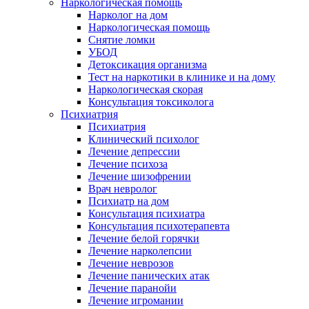
Наркологическая помощь
Нарколог на дом
Наркологическая помощь
Снятие ломки
УБОД
Детоксикация организма
Тест на наркотики в клинике и на дому
Наркологическая скорая
Консультация токсиколога
Психиатрия
Психиатрия
Клинический психолог
Лечение депрессии
Лечение психоза
Лечение шизофрении
Врач невролог
Психиатр на дом
Консультация психиатра
Консультация психотерапевта
Лечение белой горячки
Лечение нарколепсии
Лечение неврозов
Лечение панических атак
Лечение паранойи
Лечение игромании