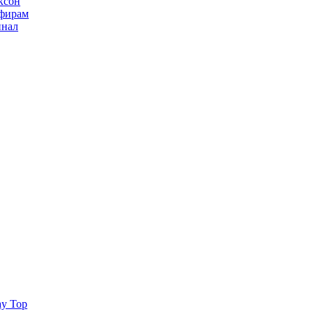
ксон
ьфирам
инал
ay Top