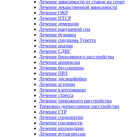
Лечение зависимости от ставок на спорт
Лечение лекарственной зависимости
Лечение ОКР
Лечение ПТСР
Лечение деменции
Лечение нарушений сна
Лечение булимии
Лечение синдрома Туретта
Лечение апатии
Лечение СДВГ
Лечение биполярного расстройства
Лечение анорексии
Лечение бессонницы
Лечение ПРЛ
Лечение дисморфобии
Лечение астении
Лечение клептомании
Лечение стресса
Лечение тревожного расстройства
Тревожно-депрессивное расстройство
Лечение ГТР
Лечение социопатии
Лечение сонливости
Лечение ипохондрии
Лечение аутоагрессии