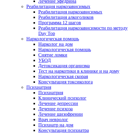
Лечение эфедрина
Реабилитация наркозависимых
Реабилитация наркозависимых
Реабилитация алкоголиков
Программа 12 шагов
Реабилитация наркозависимости по методу
Day Top
Наркологическая помощь
Нарколог на дом
Наркологическая помощь
Снятие ломки
УБОД
Детоксикация организма
Тест на наркотики в клинике и на дому
Наркологическая скорая
Консультация токсиколога
Психиатрия
Психиатрия
Клинический психолог
Лечение депрессии
Лечение психоза
Лечение шизофрении
Врач невролог
Психиатр на дом
Консультация психиатра