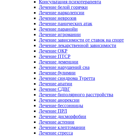
Консультация психотерапевта
Лечение белой горячки
Лечение нарколепсии
Лечение неврозов
Лечение панических атак
Лечение паранойи
Лечение игромании
Лечение зависимости от ставок на спорт
Лечение лекарственной зависимости
Лечение ОКР
Лечение ПТСР
Лечение деменции
Лечение нарушений сна
Лечение булимии
Лечение синдрома Туретта
Лечение апатии
Лечение СДВГ
Лечение биполярного расстройства
Лечение анорексии
Лечение бессонницы
Лечение ПРЛ
Лечение дисморфобии
Лечение астении
Лечение клептомании
Лечение стресса