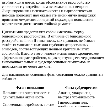
двойных диагнозов, когда аффективное расстройство
сочетается с употреблением психоактивных веществ.
Лицензированная психиатрическая и наркологическая
помощь позволяет нам оказывать анонимную поддержку,
применяя междисциплинарный подход для повышения
вероятности достижения стойкой ремиссии.
Циклотимия представляет собой «мягкую» форму
биполярного расстройства. В отличие от биполярного
расстройства I или II типа, здесь, как правило, не бывает
тяжёлых маниакальных или глубоких депрессивных
эпизодов, соответствующих полным критериям этих
состояний. Вместо этого человек испытывает хроническое
аффективное расстройство, характеризующееся чередованием
гипоманиакальных и субдепрессивных симптомов на
протяжении не менее двух лет.
Для наглядности основные фазы состояния можно сравнить в
таблице:
Фаза гипомании
Фаза субдепрессии
Повышенная энергичность и
Апатия, упадок сил,
двигательная активность
быстрая утомляемость
Гиперсомния или,
Сниженная потребность во сне
наоборот, трудности с