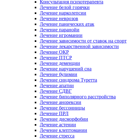
Консультация психотерапевта
Лечение белой горячки
Лечение нарколепсии
Лечение неврозов
Лечение панических атак
Лечение паранойи
Лечение игромании
Лечение зависимости от ставок на спорт
Лечение лекарственной зависимости
Лечение ОКР
Лечение ПТСР
Лечение деменции
Лечение нарушений сна
Лечение булимии
Лечение синдрома Туретта
Лечение апатии
Лечение СДВГ
Лечение биполярного расстройства
Лечение анорексии
Лечение бессонницы
Лечение ПРЛ
Лечение дисморфобии
Лечение астении
Лечение клептомании
Лечение стресса