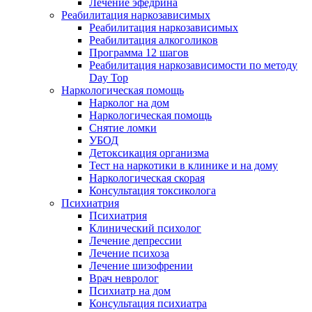
Лечение эфедрина
Реабилитация наркозависимых
Реабилитация наркозависимых
Реабилитация алкоголиков
Программа 12 шагов
Реабилитация наркозависимости по методу
Day Top
Наркологическая помощь
Нарколог на дом
Наркологическая помощь
Снятие ломки
УБОД
Детоксикация организма
Тест на наркотики в клинике и на дому
Наркологическая скорая
Консультация токсиколога
Психиатрия
Психиатрия
Клинический психолог
Лечение депрессии
Лечение психоза
Лечение шизофрении
Врач невролог
Психиатр на дом
Консультация психиатра