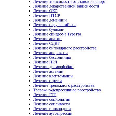
Лечение зависимости от ставок на спорт
Лечение лекарственной зависимости
Лечение ОКР
Лечение ПТСР
Лечение деменции
Лечение нарушений сна
Лечение булимии
Лечение синдрома Туретта
Лечение апатии
Лечение СДВГ
Лечение биполярного расстройства
Лечение анорексии
Лечение бессонницы
Лечение ПРЛ
Лечение дисморфобии
Лечение астении
Лечение клептомании
Лечение стресса
Лечение тревожного расстройства
Тревожно-депрессивное расстройство
Лечение ГТР
Лечение социопатии
Лечение сонливости
Лечение ипохондрии
Лечение аутоагрессии