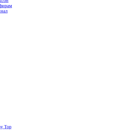
ксон
ьфирам
инал
ay Top