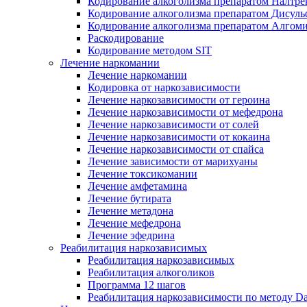
Кодирование алкоголизма препаратом Налтре
Кодирование алкоголизма препаратом Дисул
Кодирование алкоголизма препаратом Алгом
Раскодирование
Кодирование методом SIT
Лечение наркомании
Лечение наркомании
Кодировка от наркозависимости
Лечение наркозависимости от героина
Лечение наркозависимости от мефедрона
Лечение наркозависимости от солей
Лечение наркозависимости от кокаина
Лечение наркозависимости от спайса
Лечение зависимости от марихуаны
Лечение токсикомании
Лечение амфетамина
Лечение бутирата
Лечение метадона
Лечение мефедрона
Лечение эфедрина
Реабилитация наркозависимых
Реабилитация наркозависимых
Реабилитация алкоголиков
Программа 12 шагов
Реабилитация наркозависимости по методу D