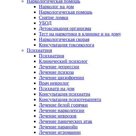
Наркологическая помощь
Нарколог на дом
Наркологическая помощь
Снятие ломки
УБОД
Детоксикация организма
Тест на наркотики в клинике и на дому
Наркологическая скорая
Консультация токсиколога
Психиатрия
Психиатрия
Клинический психолог
Лечение депрессии
Лечение психоза
Лечение шизофрении
Врач невролог
Психиатр на дом
Консультация психиатра
Консультация психотерапевта
Лечение белой горячки
Лечение нарколепсии
Лечение неврозов
Лечение панических атак
Лечение паранойи
Лечение игромании