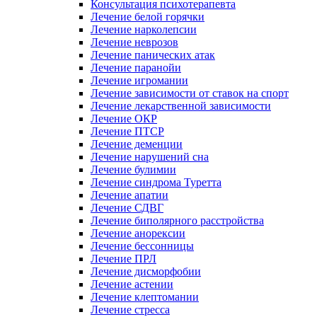
Консультация психотерапевта
Лечение белой горячки
Лечение нарколепсии
Лечение неврозов
Лечение панических атак
Лечение паранойи
Лечение игромании
Лечение зависимости от ставок на спорт
Лечение лекарственной зависимости
Лечение ОКР
Лечение ПТСР
Лечение деменции
Лечение нарушений сна
Лечение булимии
Лечение синдрома Туретта
Лечение апатии
Лечение СДВГ
Лечение биполярного расстройства
Лечение анорексии
Лечение бессонницы
Лечение ПРЛ
Лечение дисморфобии
Лечение астении
Лечение клептомании
Лечение стресса