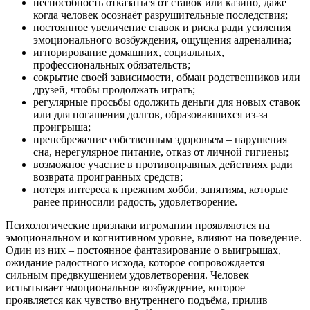
неспособность отказаться от ставок или казино, даже
когда человек осознаёт разрушительные последствия;
постоянное увеличение ставок и риска ради усиления
эмоционального возбуждения, ощущения адреналина;
игнорирование домашних, социальных,
профессиональных обязательств;
сокрытие своей зависимости, обман родственников или
друзей, чтобы продолжать играть;
регулярные просьбы одолжить деньги для новых ставок
или для погашения долгов, образовавшихся из-за
проигрыша;
пренебрежение собственным здоровьем – нарушения
сна, нерегулярное питание, отказ от личной гигиены;
возможное участие в противоправных действиях ради
возврата проигранных средств;
потеря интереса к прежним хобби, занятиям, которые
ранее приносили радость, удовлетворение.
Психологические признаки игромании проявляются на
эмоциональном и когнитивном уровне, влияют на поведение.
Один из них – постоянное фантазирование о выигрышах,
ожидание радостного исхода, которое сопровождается
сильным предвкушением удовлетворения. Человек
испытывает эмоциональное возбуждение, которое
проявляется как чувство внутреннего подъёма, прилив