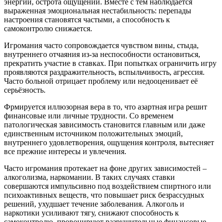
энергии, острота ощущений. Вместе с тем наблюдается
выраженная эмоциональная нестабильность: перепады
настроения становятся частыми, а способность к
самоконтролю снижается.
Игромания часто сопровождается чувством вины, стыда,
внутреннего отчаяния из-за неспособности остановиться,
прекратить участие в ставках. При попытках ограничить игру
проявляются раздражительность, вспыльчивость, агрессия.
Часто больной отрицает проблему или недооценивает её
серьёзность.
Фрмируется иллюзорная вера в то, что азартная игра решит
финансовые или личные трудности. Со временем
патологическая зависимость становится главным или даже
единственным источником положительных эмоций,
внутреннего удовлетворения, ощущения контроля, вытесняет
все прежние интересы и увлечения.
Часто игромания протекает на фоне других зависимостей –
алкоголизма, наркомании. В таких случаях ставки
совершаются импульсивно под воздействием спиртного или
психоактивных веществ, что повышает риск безрассудных
решений, ухудшает течение заболевания. Алкоголь и
наркотики усиливают тягу, снижают способность к
самоконтролю, провоцируют разрушительные финансовые,