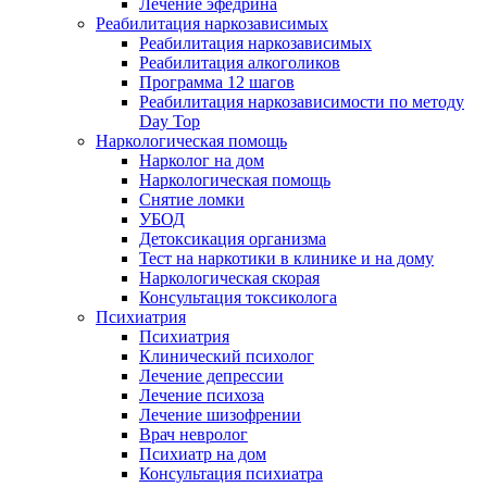
Лечение эфедрина
Реабилитация наркозависимых
Реабилитация наркозависимых
Реабилитация алкоголиков
Программа 12 шагов
Реабилитация наркозависимости по методу
Day Top
Наркологическая помощь
Нарколог на дом
Наркологическая помощь
Снятие ломки
УБОД
Детоксикация организма
Тест на наркотики в клинике и на дому
Наркологическая скорая
Консультация токсиколога
Психиатрия
Психиатрия
Клинический психолог
Лечение депрессии
Лечение психоза
Лечение шизофрении
Врач невролог
Психиатр на дом
Консультация психиатра