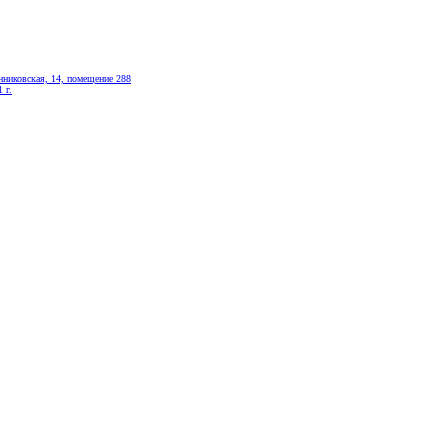
никовская, 14, помещение 288
 г.