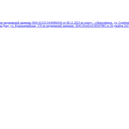
едицинской лицензии Л041-01125-54/00960164 от 08.12.2023 по адресу:. г.Новосибирск, ул. Серебрен
а-Дону, ул. Красноармейская, 170 по медицинской лицензии: Л041-01050-61/00347983 от 28 декабря 2021