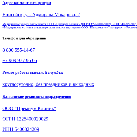
Адрес контактного центра:
Енисейск, ул. Адмирала Макарова, 2
Медицинские услуги оказываются ООО «Премиум Клиник» (ОГРН 1225400029029, ИНН 5406824209) по м
*Медицинские услуги в стационаре оказываются партнерами ООО “Югэкосервис+” по адресу: г.Ростов-н
Телефон для обращений
8 800 555-14-67
+7 909 977 96 05
Режим работы выездной службы:
круглосуточно, без праздников и выходных
Банковские реквизиты подразделения
ООО "Премиум Клиник"
ОГРН 1225400029029
ИНН 5406824209