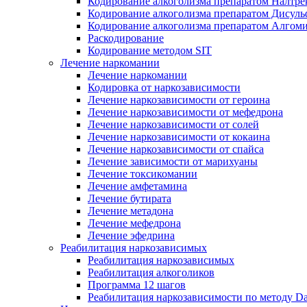
Кодирование алкоголизма препаратом Налтре
Кодирование алкоголизма препаратом Дисул
Кодирование алкоголизма препаратом Алгом
Раскодирование
Кодирование методом SIT
Лечение наркомании
Лечение наркомании
Кодировка от наркозависимости
Лечение наркозависимости от героина
Лечение наркозависимости от мефедрона
Лечение наркозависимости от солей
Лечение наркозависимости от кокаина
Лечение наркозависимости от спайса
Лечение зависимости от марихуаны
Лечение токсикомании
Лечение амфетамина
Лечение бутирата
Лечение метадона
Лечение мефедрона
Лечение эфедрина
Реабилитация наркозависимых
Реабилитация наркозависимых
Реабилитация алкоголиков
Программа 12 шагов
Реабилитация наркозависимости по методу D