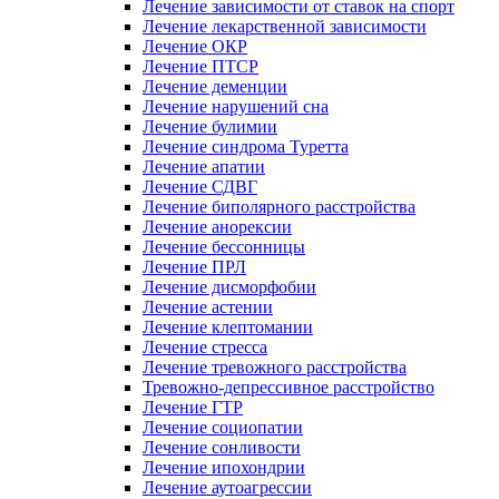
Лечение зависимости от ставок на спорт
Лечение лекарственной зависимости
Лечение ОКР
Лечение ПТСР
Лечение деменции
Лечение нарушений сна
Лечение булимии
Лечение синдрома Туретта
Лечение апатии
Лечение СДВГ
Лечение биполярного расстройства
Лечение анорексии
Лечение бессонницы
Лечение ПРЛ
Лечение дисморфобии
Лечение астении
Лечение клептомании
Лечение стресса
Лечение тревожного расстройства
Тревожно-депрессивное расстройство
Лечение ГТР
Лечение социопатии
Лечение сонливости
Лечение ипохондрии
Лечение аутоагрессии