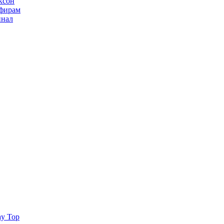
ксон
ьфирам
инал
ay Top