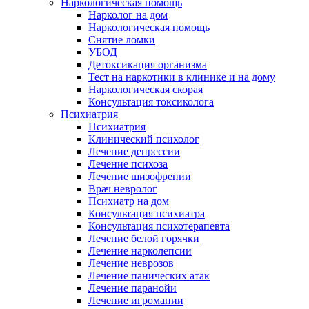
Наркологическая помощь
Нарколог на дом
Наркологическая помощь
Снятие ломки
УБОД
Детоксикация организма
Тест на наркотики в клинике и на дому
Наркологическая скорая
Консультация токсиколога
Психиатрия
Психиатрия
Клинический психолог
Лечение депрессии
Лечение психоза
Лечение шизофрении
Врач невролог
Психиатр на дом
Консультация психиатра
Консультация психотерапевта
Лечение белой горячки
Лечение нарколепсии
Лечение неврозов
Лечение панических атак
Лечение паранойи
Лечение игромании