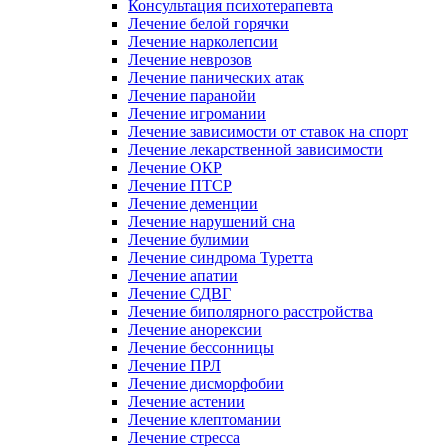
Консультация психотерапевта
Лечение белой горячки
Лечение нарколепсии
Лечение неврозов
Лечение панических атак
Лечение паранойи
Лечение игромании
Лечение зависимости от ставок на спорт
Лечение лекарственной зависимости
Лечение ОКР
Лечение ПТСР
Лечение деменции
Лечение нарушений сна
Лечение булимии
Лечение синдрома Туретта
Лечение апатии
Лечение СДВГ
Лечение биполярного расстройства
Лечение анорексии
Лечение бессонницы
Лечение ПРЛ
Лечение дисморфобии
Лечение астении
Лечение клептомании
Лечение стресса