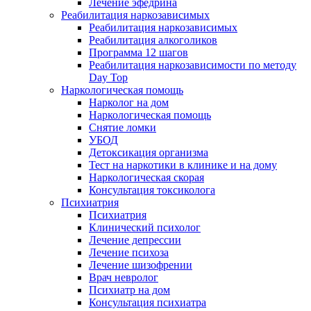
Лечение эфедрина
Реабилитация наркозависимых
Реабилитация наркозависимых
Реабилитация алкоголиков
Программа 12 шагов
Реабилитация наркозависимости по методу
Day Top
Наркологическая помощь
Нарколог на дом
Наркологическая помощь
Снятие ломки
УБОД
Детоксикация организма
Тест на наркотики в клинике и на дому
Наркологическая скорая
Консультация токсиколога
Психиатрия
Психиатрия
Клинический психолог
Лечение депрессии
Лечение психоза
Лечение шизофрении
Врач невролог
Психиатр на дом
Консультация психиатра