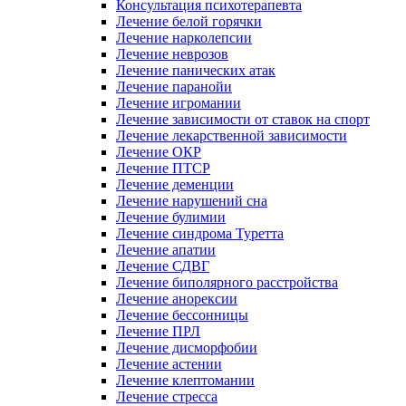
Консультация психотерапевта
Лечение белой горячки
Лечение нарколепсии
Лечение неврозов
Лечение панических атак
Лечение паранойи
Лечение игромании
Лечение зависимости от ставок на спорт
Лечение лекарственной зависимости
Лечение ОКР
Лечение ПТСР
Лечение деменции
Лечение нарушений сна
Лечение булимии
Лечение синдрома Туретта
Лечение апатии
Лечение СДВГ
Лечение биполярного расстройства
Лечение анорексии
Лечение бессонницы
Лечение ПРЛ
Лечение дисморфобии
Лечение астении
Лечение клептомании
Лечение стресса