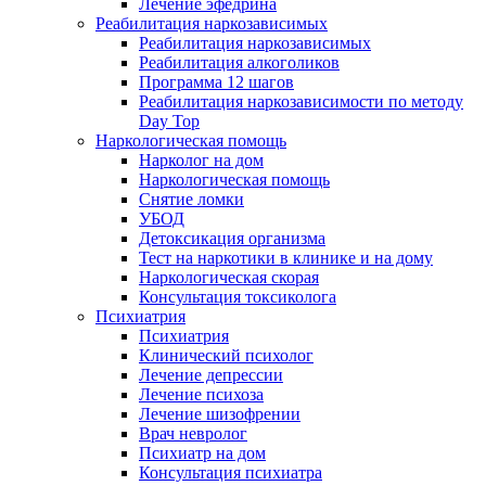
Лечение эфедрина
Реабилитация наркозависимых
Реабилитация наркозависимых
Реабилитация алкоголиков
Программа 12 шагов
Реабилитация наркозависимости по методу
Day Top
Наркологическая помощь
Нарколог на дом
Наркологическая помощь
Снятие ломки
УБОД
Детоксикация организма
Тест на наркотики в клинике и на дому
Наркологическая скорая
Консультация токсиколога
Психиатрия
Психиатрия
Клинический психолог
Лечение депрессии
Лечение психоза
Лечение шизофрении
Врач невролог
Психиатр на дом
Консультация психиатра