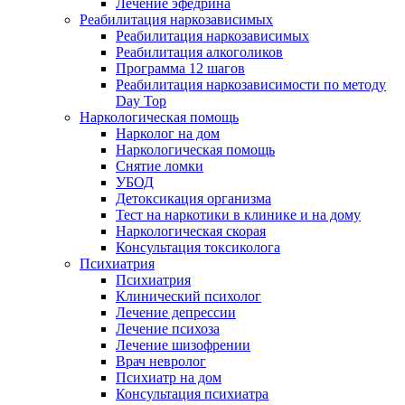
Лечение эфедрина
Реабилитация наркозависимых
Реабилитация наркозависимых
Реабилитация алкоголиков
Программа 12 шагов
Реабилитация наркозависимости по методу
Day Top
Наркологическая помощь
Нарколог на дом
Наркологическая помощь
Снятие ломки
УБОД
Детоксикация организма
Тест на наркотики в клинике и на дому
Наркологическая скорая
Консультация токсиколога
Психиатрия
Психиатрия
Клинический психолог
Лечение депрессии
Лечение психоза
Лечение шизофрении
Врач невролог
Психиатр на дом
Консультация психиатра