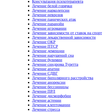
Консультация психотерапевта
Лечение белой горячки
Лечение нарколепсии
Лечение неврозов
Лечение панических атак
Лечение паранойи
Лечение игромании
Лечение зависимости от ставок на спорт
Лечение лекарственной зависимости
Лечение ОКР
Лечение ПТСР
Лечение деменции
Лечение нарушений сна
Лечение булимии
Лечение синдрома Туретта
Лечение апатии
Лечение СДВГ
Лечение биполярного расстройства
Лечение анорексии
Лечение бессонницы
Лечение ПРЛ
Лечение дисморфобии
Лечение астении
Лечение клептомании
Лечение стресса