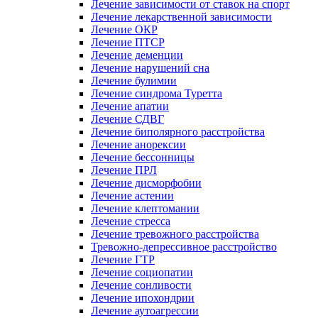
Лечение зависимости от ставок на спорт
Лечение лекарственной зависимости
Лечение ОКР
Лечение ПТСР
Лечение деменции
Лечение нарушений сна
Лечение булимии
Лечение синдрома Туретта
Лечение апатии
Лечение СДВГ
Лечение биполярного расстройства
Лечение анорексии
Лечение бессонницы
Лечение ПРЛ
Лечение дисморфобии
Лечение астении
Лечение клептомании
Лечение стресса
Лечение тревожного расстройства
Тревожно-депрессивное расстройство
Лечение ГТР
Лечение социопатии
Лечение сонливости
Лечение ипохондрии
Лечение аутоагрессии