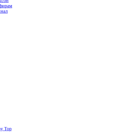
ксон
ьфирам
инал
ay Top