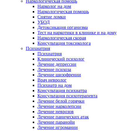
Наркологическая помощь
Нарколог на дом
Наркологическая помощь
Снятие ломки
УБОД
Детоксикация организма
Тест на наркотики в клинике и на дому
Наркологическая скорая
Консультация токсиколога
Психиатрия
Психиатрия
Клинический психолог
Лечение депрессии
Лечение психоза
Лечение шизофрении
Врач невролог
Психиатр на дом
Консультация психиатра
Консультация психотерапевта
Лечение белой горячки
Лечение нарколепсии
Лечение неврозов
Лечение панических атак
Лечение паранойи
Лечение игромании