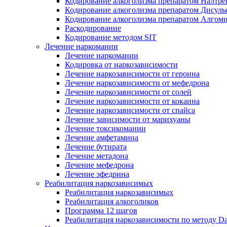
Кодирование алкоголизма препаратом Налтре
Кодирование алкоголизма препаратом Дисул
Кодирование алкоголизма препаратом Алгом
Раскодирование
Кодирование методом SIT
Лечение наркомании
Лечение наркомании
Кодировка от наркозависимости
Лечение наркозависимости от героина
Лечение наркозависимости от мефедрона
Лечение наркозависимости от солей
Лечение наркозависимости от кокаина
Лечение наркозависимости от спайса
Лечение зависимости от марихуаны
Лечение токсикомании
Лечение амфетамина
Лечение бутирата
Лечение метадона
Лечение мефедрона
Лечение эфедрина
Реабилитация наркозависимых
Реабилитация наркозависимых
Реабилитация алкоголиков
Программа 12 шагов
Реабилитация наркозависимости по методу D