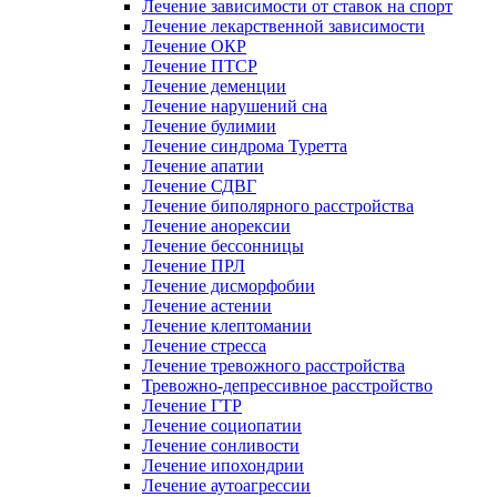
Лечение зависимости от ставок на спорт
Лечение лекарственной зависимости
Лечение ОКР
Лечение ПТСР
Лечение деменции
Лечение нарушений сна
Лечение булимии
Лечение синдрома Туретта
Лечение апатии
Лечение СДВГ
Лечение биполярного расстройства
Лечение анорексии
Лечение бессонницы
Лечение ПРЛ
Лечение дисморфобии
Лечение астении
Лечение клептомании
Лечение стресса
Лечение тревожного расстройства
Тревожно-депрессивное расстройство
Лечение ГТР
Лечение социопатии
Лечение сонливости
Лечение ипохондрии
Лечение аутоагрессии