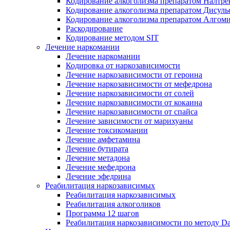
Кодирование алкоголизма препаратом Налтре
Кодирование алкоголизма препаратом Дисул
Кодирование алкоголизма препаратом Алгом
Раскодирование
Кодирование методом SIT
Лечение наркомании
Лечение наркомании
Кодировка от наркозависимости
Лечение наркозависимости от героина
Лечение наркозависимости от мефедрона
Лечение наркозависимости от солей
Лечение наркозависимости от кокаина
Лечение наркозависимости от спайса
Лечение зависимости от марихуаны
Лечение токсикомании
Лечение амфетамина
Лечение бутирата
Лечение метадона
Лечение мефедрона
Лечение эфедрина
Реабилитация наркозависимых
Реабилитация наркозависимых
Реабилитация алкоголиков
Программа 12 шагов
Реабилитация наркозависимости по методу D