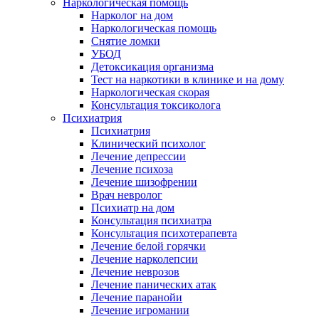
Наркологическая помощь
Нарколог на дом
Наркологическая помощь
Снятие ломки
УБОД
Детоксикация организма
Тест на наркотики в клинике и на дому
Наркологическая скорая
Консультация токсиколога
Психиатрия
Психиатрия
Клинический психолог
Лечение депрессии
Лечение психоза
Лечение шизофрении
Врач невролог
Психиатр на дом
Консультация психиатра
Консультация психотерапевта
Лечение белой горячки
Лечение нарколепсии
Лечение неврозов
Лечение панических атак
Лечение паранойи
Лечение игромании