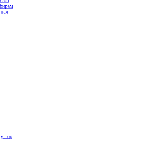
ксон
ьфирам
инал
ay Top